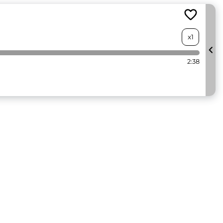
x1
2:38
...