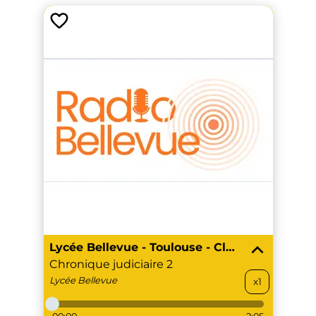
Lycée Bellevue - Toulouse - Classe investigation - les chroniques judiciaires du deuxième procès Bobigny par les élèves
Chronique judiciaire 2
Lycée
Bellevue
x1