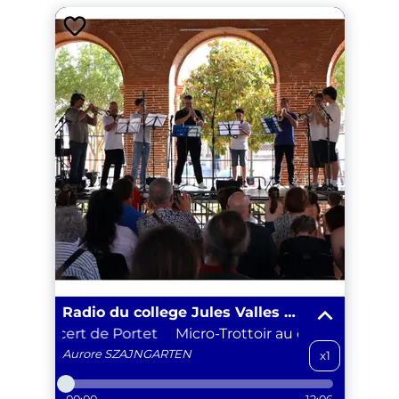
Radio du college Jules Valles Promo 2025-2026
r au concert de Portet
Micro-Trottoir au concert de Por
Aurore
SZAJNGARTEN
x1