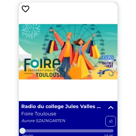
Radio du college Jules Valles Promo 2025-2026
Foire Toulouse
Aurore
SZAJNGARTEN
x1