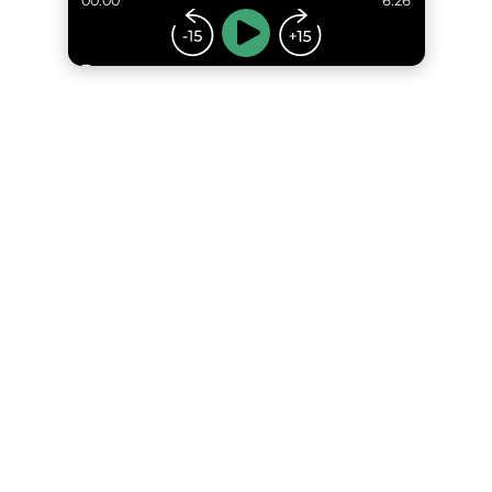
00:00
6:26
...