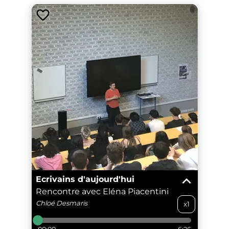
Ecrivains d'aujourd'hui
Rencontre avec Eléna Piacentini
Chloé
Desmaris
x1