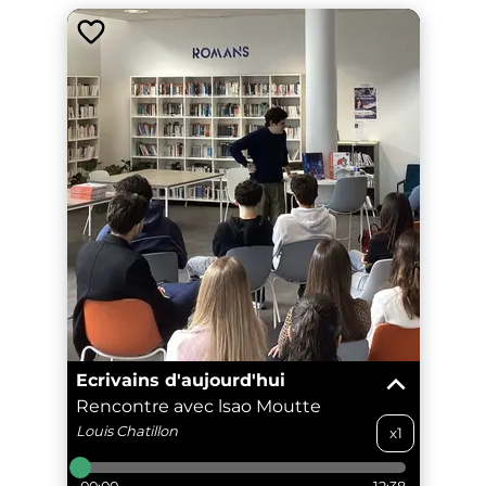
Ecrivains d'aujourd'hui
Rencontre avec lsao Moutte
Louis
Chatillon
x1