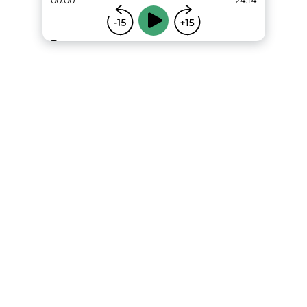
00:00
24:14
...